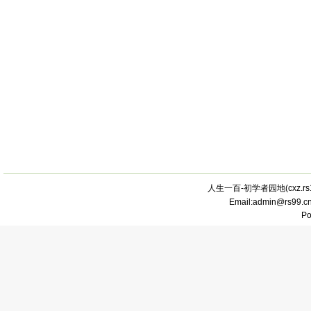
人生一百-初学者园地(
cxz.r
Email:admin@rs99.
P