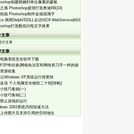
otoshop创建精确到单位像素的蒙板
之感 Photoshop超强打造奥迪R8(10)
祝福 Photoshop制作金福琉璃字
lce 调用Delphi写DLL去访问C# WebService的问
otoshop打造酷炫闪电文字效果
片文章
图片文章
荐文章
电脑系统安全软件下载
P2P终结者(网络执法官和网络剪刀手一样的操
资源收集
招让Windows XP系统运行得更快
金汤 个人电脑安全秘技二十招[转帖]
小技巧集锦(一)
小技巧集锦(二)
禁止游戏的运行
ndows 2003系统25招加速大法
上传图片且支持引用的空间地址