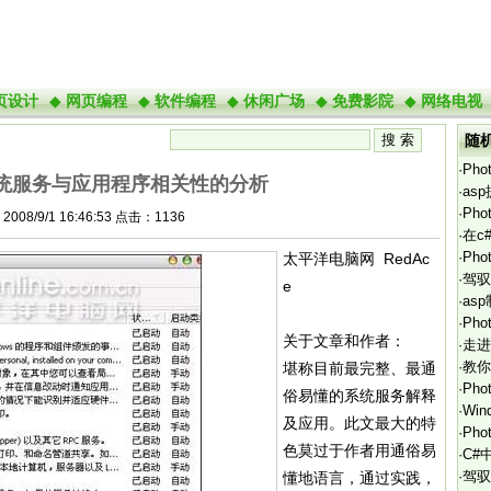
页设计
◆
网页编程
◆
软件编程
◆
休闲广场
◆
免费影院
◆
网络电视
随
·
Ph
系统服务与应用程序相关性的分析
·
as
·
Ph
008/9/1 16:46:53 点击：1136
·
在c
·
Ph
太平洋电脑网 RedAc
·
驾驭
e
·
as
·
Ph
关于文章和作者：
·
走进
·
教你
堪称目前最完整、最通
·
Ph
俗易懂的系统服务解释
·
Wi
及应用。此文最大的特
·
Ph
色莫过于作者用通俗易
·
C#
·
驾驭
懂地语言，通过实践，
数据