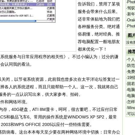
·
Ph
告诉我们，禁用了某项
·
驾驭
服务会带来什么后果。
·
新年
还非常体贴地为我们把
·
Ora
·
Ph
各种服务分类。绝对通
题
俗易懂，绝对经典。推
图
荐电脑配置一般地朋友
没有
都来优化一下！
推
项系统服务与日常应用程序的相关性》。不过小编认为：过分的谦
·
个人
定会认同我的看法。
·
防范
·
免费
作)
·
19
以关闭，以节省系统资源，此前我也曾多次在太平洋论坛答复过一
·
固若
分辨各人的系统进程，而且只能帮助一个人。这一次，我就将自己
·
电脑
系统服务的一点认识写出来，供大家参考、拍砖。
·
电脑
软件和网络环境。
·
怎样
·
Wi
M内存，40G硬盘，ATI 8M显卡，呵呵，很古董吧，不过应付日常
·
可以
和极品飞车6。常用的操作系统是WINDOWS XP SP2，最常
 2003和WPS OFFICE 2005以应付一些特殊需要。
巴斯基防病毒。这台本本每天至少要在两种网络环境中切换：日常办公