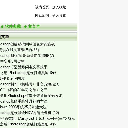
设为首页
加入收藏
网站地图
站内搜索
◆
软件典藏
◆
留言本
机文章
otoshop创建精确到单位像素的蒙板
p提供在线文章翻译的功能
otoshop制作“帅哥抛番茄”动态图(7)
#中实现3层架构
otoshop打造酷炫闪电文字效果
之感 Photoshop超强打造奥迪R8(6)
p制作显示IP图片
otoshop制作《集结号》非官方海报(3)
C# （我的C#学习之旅）之三
使用Photoshop打造小孩通体发光效果
otoshop鼠绘手绘牡丹花的方法
ndows 2003系统25招加速大法
otoshop超强鼠绘HDV高清摄像机 (10)
中动态数组（ArrayList ）应用实例子(三层代码:
之感 Photoshop超强打造奥迪R8(9)
访问层,业务层,页面层)