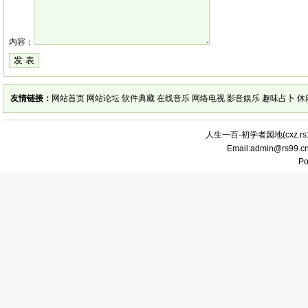
内容：
友情链接：
网站首页
网站论坛
软件典藏
在线音乐
网络电视
影音娱乐
趣味占卜
休
人生一百-初学者园地(
cxz.r
Email:admin@rs99.
P