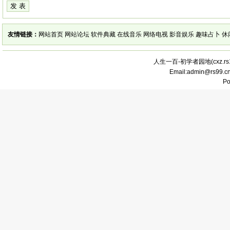
友情链接：
网站首页
网站论坛
软件典藏
在线音乐
网络电视
影音娱乐
趣味占卜
休
人生一百-初学者园地(
cxz.r
Email:admin@rs99.
P