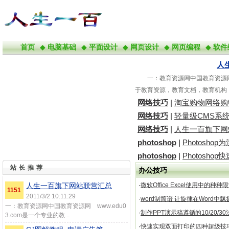
首页
◆
电脑基础
◆
平面设计
◆
网页设计
◆
网页编程
◆
软件
人
一：教育资源网中国教育资源网 w
于教育资源，教育文档，教育机构
网络技巧
|
淘宝购物网络购
网络技巧
|
轻量级CMS系
解答
网络技巧
|
人生一百旗下网
photoshop
|
Photosh
photoshop
|
Photosh
站长推荐
办公技巧
人生一百旗下网站联营汇总
·
微软Office Excel使用中的种种
1151
2011/3/2 10:11:29
·
word制简谱 让旋律在Word中飘
一：教育资源网中国教育资源网 www.edu0
·
制作PPT演示稿遵循的10/20/30
3.com是一个专业的教...
·
快速实现双面打印的四种超级技