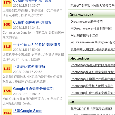
CJ图解教程–申请广告篇
1370
2008/11/5 14:35:07
·
玩转WPS演示中的插入背景音乐
上期提到CJ的注册，不是很难，CJ广告的申
Dreamweaver
请有点难度，如果你是中文站，...
·
Dreamweaver若干技巧
CJ联盟图解教程–注册篇
3053
2008/11/5 14:34:21
·
用Dreamweaver批量制作网页
Commission Junction（简称CJ）是目前国外
·
网页制作技巧十二条
最大的综合...
·
用 Dreamweaver 8 搞定web标
一个价值百万的专题 数据恢复
1415
·
表格中单元格之间分隔线的隐藏
2008/11/5 12:59:09
计算机安全专家威廉·史密斯说:“创建这些数据
photoshop
也许只花了10万元，但当你...
·
Photoshop为漂亮妹妹照片美白
正则表达式使用详解
1157
2008/10/30 16:22:52
·
Photoshop快速处理宝宝照片方
如果我们问那些UNIX系统的爱好者他们最喜
·
Photoshop人物照片处理美白教
欢什么，答案除了稳定的系统和...
·
Photoshop给手机人物照片美白
Google将通知部分被惩罚
1725
·
Photoshop打造气质美女唯美海报
2008/10/21 8:56:35
Matt Cutts今天在他的博客宣布，他所在的垃
C#
圾网站处理组（web...
·
基于ODP的数据层基类C#源码
认识Google Sitem
1643