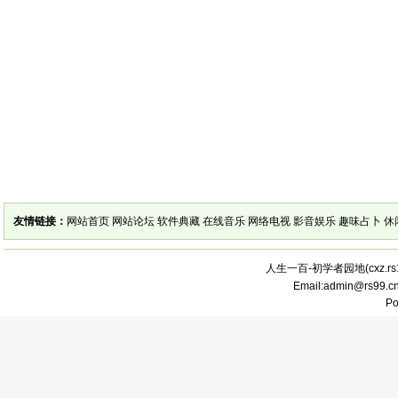
友情链接：
网站首页
网站论坛
软件典藏
在线音乐
网络电视
影音娱乐
趣味占卜
休
人生一百-初学者园地(
cxz.r
Email:admin@rs99.
P