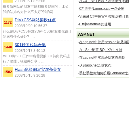
·
在C#．NET环境下发送邮件(We
2008/10/21 8:53:08
很多做网站的朋友可能都很多疑问的，比如:
·
C# 关于Namespace一点介绍
我的站排名为什么不太好?我的网...
·
Visual C#中用WMI控制远程计
DIV+CSS网站架设优点
1172
·
C#中datetime的使用
2008/10/20 10:56:37
什么是Div+CSS标准?Div+CSS的标准化设计
ASP.NET
到底有什么好处? ...
·
在asp.net中使用session常见
301转向代码合集
1440
·
在 IIS 中配置 SQL XML 支持
2008/10/17 8:40:12
rs100将SEO工作中所需要的301转向代码进
·
在asp.net中实现会话状态基础
行了整理，收藏并分享，...
·
认识asp.net会话状态
Flash鼠绘偏写实漂亮美女
1582
·
手把手教你如何扩展GridView
2008/10/15 9:26:28
过去出过一些鼠绘教程,不过那些教程都很简
单,只是教大家掌握一个方法,风...